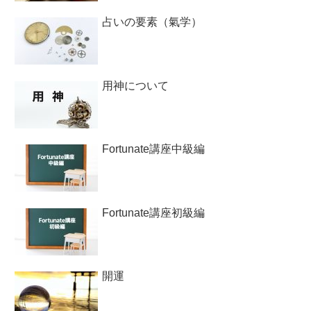
占いの要素（氣学）
用神について
Fortunate講座中級編
Fortunate講座初級編
開運