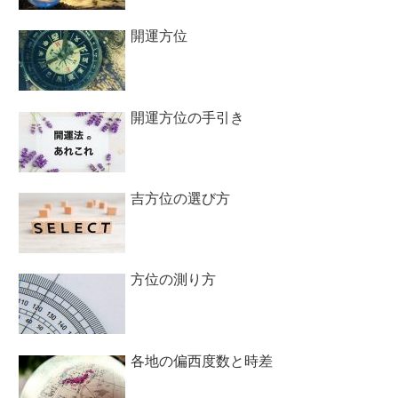
開運方位
開運方位の手引き
吉方位の選び方
方位の測り方
各地の偏西度数と時差