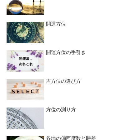
開運方位
開運方位の手引き
吉方位の選び方
方位の測り方
各地の偏西度数と時差