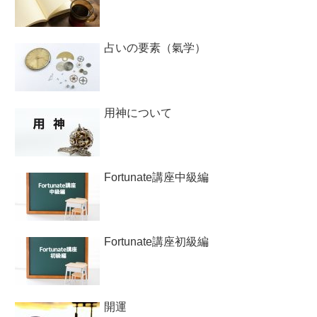
占いの要素（氣学）
用神について
Fortunate講座中級編
Fortunate講座初級編
開運