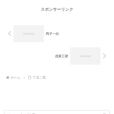
スポンサーリンク
丙子一白
戊寅三碧
ホーム
丁丑二黒