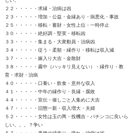
しい。
２２・・・・・求縁・治病は凶
２３・・・・・増加・公益・金縁あり・病悪化・事故
２５・・・・・移転・蓄財・女性上位・一時停止
３０・・・・・絶好調・堅実・移転凶
３３・・・・・集まる・大衆動員・治病凶
３４・・・・・従う・柔順・縁作り・移転は収入減
３７・・・・・嫁入り大吉・金散財
３８・・・・・霧中（ハッキリ見えない）・縁作り・教
育・求財・治病
４０・・・・・口養い・飲食・意外な収入
４１・・・・・中年の縁作り・良縁・腐敗
４４・・・・・宣伝・催しごと人集めに大吉
４７・・・・・旧態一新・収入増大・夫婦
５２・・・・・女性は玉の輿・投機吉・パチンコに良いら
しい。。。？争い