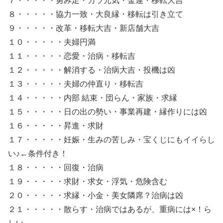
７・・・・・勇み足・カラ元気・金運・移転大吉
８・・・・・協力一致・大良縁・移転は引き立て
９・・・・・改革・移転大吉・新店舗大吉
１０・・・・・夫婦円満
１１・・・・・恋愛・治病・移転吉
１２・・・・・解消する・治病大吉・投機は凶
１３・・・・・夫婦の仲直り・移転吉
１４・・・・・内部 結束・団らん・家族・求縁
１５・・・・・日の出の勢い・事業再建・縁作りには凶
１６・・・・・昇進・求財
１７・・・・・妊娠・生みの苦しみ・宝くじにもイイらし
い♪←条件付き！
１８・・・・・回復・治病
１９・・・・・求財・求女・浮気・危険含む
２０・・・・・求縁・小金・美女隣席？治病は凶
２１・・・・・散らす・治病ではあるが、重病には×！ら