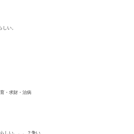
らしい。
育・求財・治病
らしい。。。？争い