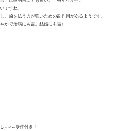
吉、比較的何にでも良い。一番イイかも。
いですね。
し、凶を払う力が強いための副作用があるようです。
やかで治病にも吉。結婚にも吉♪
しい♪←条件付き！