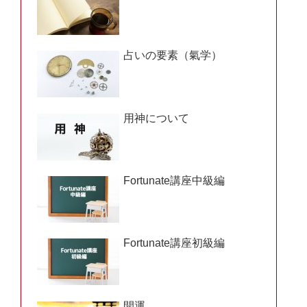
占いの要素（氣学）
用神について
Fortunate講座中級編
Fortunate講座初級編
開運