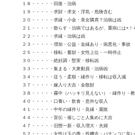
１８・・・・・回復・治病
１９・・・・・求財・求女・浮気・危険含む
２０・・・・・求縁・小金・美女隣席？治病は凶
２１・・・・・散らす・治病ではあるが、重病には×！
２２・・・・・求縁・治病は凶
２３・・・・・増加・公益・金縁あり・病悪化・事故
２５・・・・・移転・蓄財・女性上位・一時停止
３０・・・・・絶好調・堅実・移転凶
３３・・・・・集まる・大衆動員・治病凶
３４・・・・・従う・柔順・縁作り・移転は収入減
３７・・・・・嫁入り大吉・金散財
３８・・・・・霧中（ハッキリ見えない）・縁作り・教
４０・・・・・口養い・飲食・意外な収入
４１・・・・・中年の縁作り・良縁・腐敗
４４・・・・・宣伝・催しごと人集めに大吉
４７・・・・・旧態一新・収入増大・夫婦
５２・・・・・女性は玉の輿・投機吉・パチンコに良い