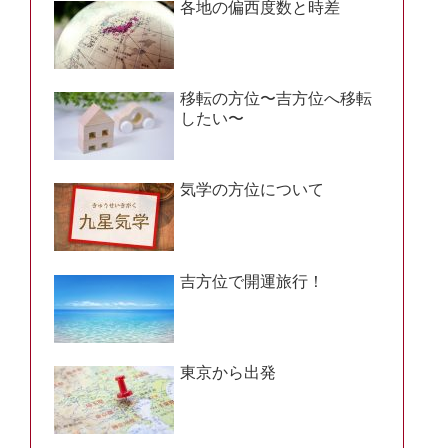
各地の偏西度数と時差
移転の方位〜吉方位へ移転
したい〜
気学の方位について
吉方位で開運旅行！
東京から出発