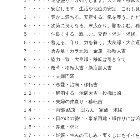
１・・・・・運を盛り上げ強くします。大金運・移転大
２・・・・・安定します。生活や地位の安定。これも良
３・・・・・豊かに満ちる。安定する。氣を養う。ただ
４・・・・・次第に良くなる。末広がり。順をふむ。穏
５・・・・・仲良くする。親しむ。交遊・求財・求縁。
６・・・・・蓄える。守り。力を養う。大良縁・大金運
７・・・・・勇み足・カラ元気・金運・移転大吉
８・・・・・協力一致・大良縁・移転は引き立て
９・・・・・改革・移転大吉・新店舗大吉
１０・・・・・夫婦円満
１１・・・・・恋愛・治病・移転吉
１２・・・・・解消する・治病大吉・投機は凶
１３・・・・・夫婦の仲直り・移転吉
１４・・・・・内部 結束・団らん・家族・求縁
１５・・・・・日の出の勢い・事業再建・縁作りには凶
１６・・・・・昇進・求財
１７・・・・・妊娠・生みの苦しみ・宝くじにもイイら