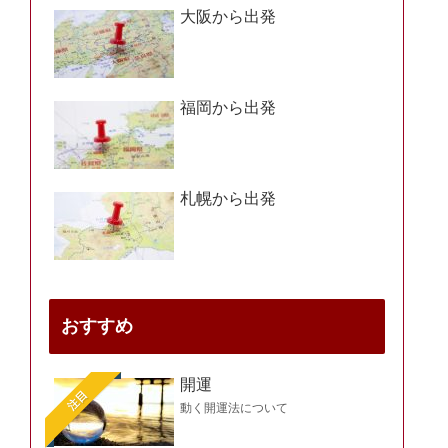
大阪から出発
福岡から出発
札幌から出発
おすすめ
開運
注目
動く開運法について