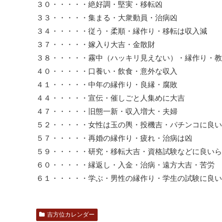
３０・・・・・絶好調・堅実・移転凶
３３・・・・・集まる・大衆動員・治病凶
３４・・・・・従う・柔順・縁作り・移転は収入減
３７・・・・・嫁入り大吉・金散財
３８・・・・・霧中（ハッキリ見えない）・縁作り・教
４０・・・・・口養い・飲食・意外な収入
４１・・・・・中年の縁作り・良縁・腐敗
４４・・・・・宣伝・催しごと人集めに大吉
４７・・・・・旧態一新・収入増大・夫婦
５２・・・・・女性は玉の輿・投機吉・パチンコに良い
５７・・・・・再婚の縁作り・疲れ・治病は凶
５９・・・・・研究・移転大吉・資格試験などに良いら
６０・・・・・縁返し・入金・治病・遠方大吉・苦労
６１・・・・・学ぶ・男性の縁作り・学生の試験に良い
吉方位カレンダー