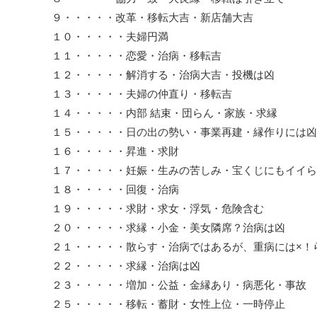
９・・・・・改革・移転大吉・新店舗大吉
１０・・・・・夫婦円満
１１・・・・・恋愛・治病・移転吉
１２・・・・・解消する・治病大吉・投機は凶
１３・・・・・夫婦の仲直り・移転吉
１４・・・・・内部 結束・団らん・家族・求縁
１５・・・・・日の出の勢い・事業再建・縁作りには凶
１６・・・・・昇進・求財
１７・・・・・妊娠・生みの苦しみ・宝くじにもイイら
１８・・・・・回復・治病
１９・・・・・求財・求女・浮気・危険含む
２０・・・・・求縁・小金・美女隣席？治病は凶
２１・・・・・散らす・治病ではあるが、重病には×！
２２・・・・・求縁・治病は凶
２３・・・・・増加・公益・金縁あり・病悪化・事故
２５・・・・・移転・蓄財・女性上位・一時停止