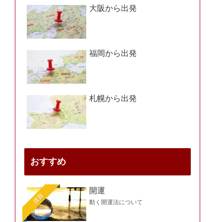
大阪から出発
福岡から出発
札幌から出発
おすすめ
開運
注目
動く開運法について