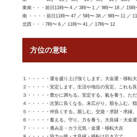
東南・・・前日11時〜 4 ／ 3時〜 1 ／ 9時〜 18 ／ 15時
南 ・・・・前日11時〜 47 ／ 5時〜 38 ／ 9時〜 11 ／ 11
北西・・・7時〜 6 ／ 11時〜 41 ／ 17時〜 12
方位の意味
１・・・・・運を盛り上げ強くします。大金運・移転大
２・・・・・安定します。生活や地位の安定。これも良
３・・・・・豊かに満ちる。安定する。氣を養う。ただ
４・・・・・次第に良くなる。末広がり。順をふむ。穏
５・・・・・仲良くする。親しむ。交遊・求財・求縁。
６・・・・・蓄える。守り。力を養う。大良縁・大金運
７・・・・・勇み足・カラ元気・金運・移転大吉
８・・・・・協力一致・大良縁・移転は引き立て