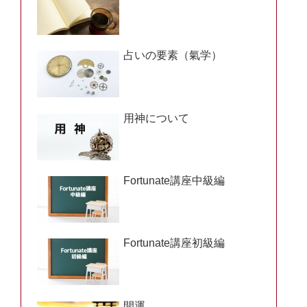
占いの要素（氣学）
用神について
Fortunate講座中級編
Fortunate講座初級編
開運