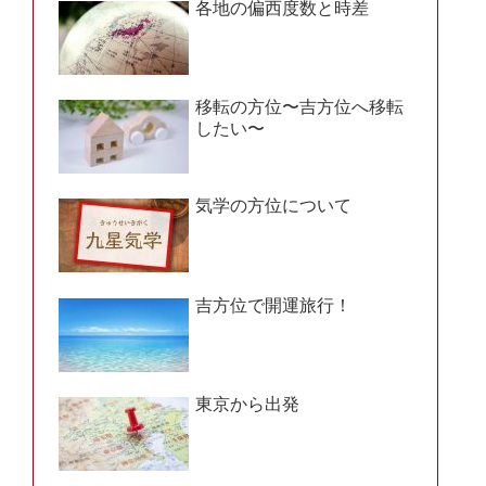
各地の偏西度数と時差
移転の方位〜吉方位へ移転
したい〜
気学の方位について
吉方位で開運旅行！
東京から出発