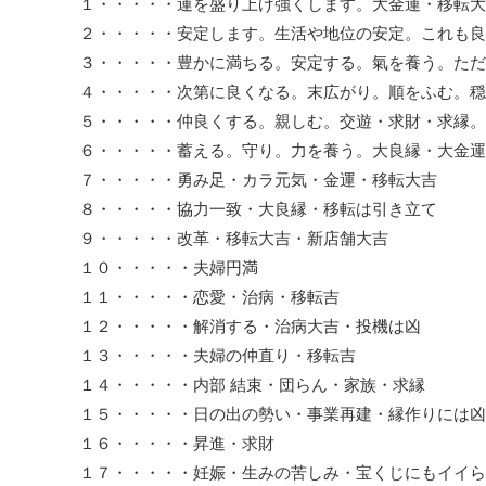
１・・・・・運を盛り上げ強くします。大金運・移転大
２・・・・・安定します。生活や地位の安定。これも良
３・・・・・豊かに満ちる。安定する。氣を養う。ただ
４・・・・・次第に良くなる。末広がり。順をふむ。穏
５・・・・・仲良くする。親しむ。交遊・求財・求縁。
６・・・・・蓄える。守り。力を養う。大良縁・大金運
７・・・・・勇み足・カラ元気・金運・移転大吉
８・・・・・協力一致・大良縁・移転は引き立て
９・・・・・改革・移転大吉・新店舗大吉
１０・・・・・夫婦円満
１１・・・・・恋愛・治病・移転吉
１２・・・・・解消する・治病大吉・投機は凶
１３・・・・・夫婦の仲直り・移転吉
１４・・・・・内部 結束・団らん・家族・求縁
１５・・・・・日の出の勢い・事業再建・縁作りには凶
１６・・・・・昇進・求財
１７・・・・・妊娠・生みの苦しみ・宝くじにもイイら