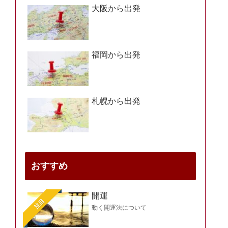
大阪から出発
福岡から出発
札幌から出発
おすすめ
開運
注目
動く開運法について