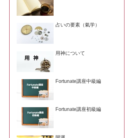
占いの要素（氣学）
用神について
Fortunate講座中級編
Fortunate講座初級編
開運