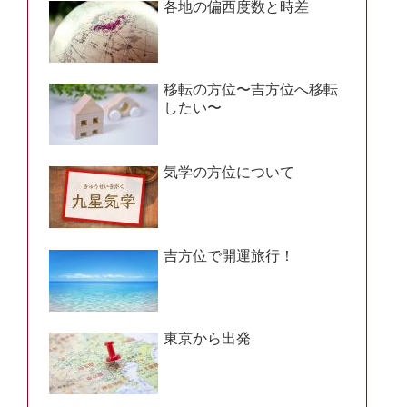
各地の偏西度数と時差
移転の方位〜吉方位へ移転
したい〜
気学の方位について
吉方位で開運旅行！
東京から出発