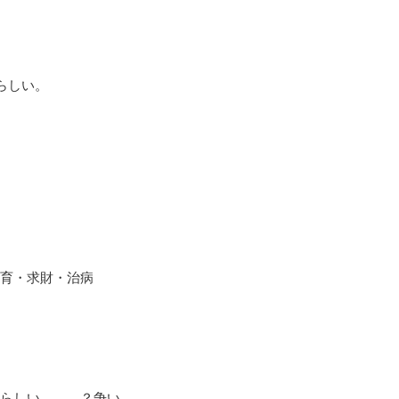
らしい。
育・求財・治病
らしい。。。？争い