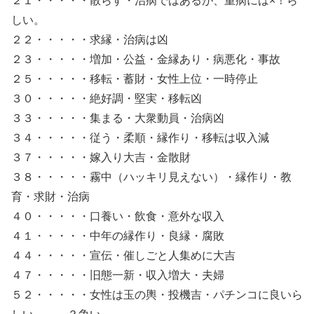
２１・・・・・散らす・治病ではあるが、重病には×！ら
しい。
２２・・・・・求縁・治病は凶
２３・・・・・増加・公益・金縁あり・病悪化・事故
２５・・・・・移転・蓄財・女性上位・一時停止
３０・・・・・絶好調・堅実・移転凶
３３・・・・・集まる・大衆動員・治病凶
３４・・・・・従う・柔順・縁作り・移転は収入減
３７・・・・・嫁入り大吉・金散財
３８・・・・・霧中（ハッキリ見えない）・縁作り・教
育・求財・治病
４０・・・・・口養い・飲食・意外な収入
４１・・・・・中年の縁作り・良縁・腐敗
４４・・・・・宣伝・催しごと人集めに大吉
４７・・・・・旧態一新・収入増大・夫婦
５２・・・・・女性は玉の輿・投機吉・パチンコに良いら