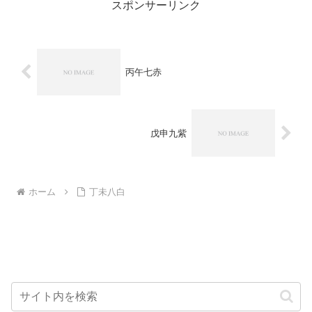
スポンサーリンク
丙午七赤
戊申九紫
ホーム
丁未八白