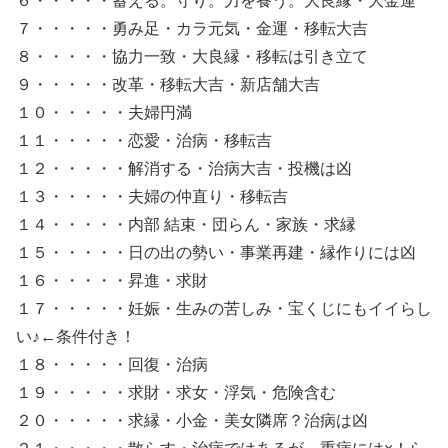
６・・・・・蓄える。守り。力を養う。大良縁・大金運
７・・・・・勇み足・カラ元気・金運・移転大吉
８・・・・・協力一致・大良縁・移転は引き立て
９・・・・・改革・移転大吉・新店舗大吉
１０・・・・・夫婦円満
１１・・・・・恋愛・治病・移転吉
１２・・・・・解消する・治病大吉・投機は凶
１３・・・・・夫婦の仲直り・移転吉
１４・・・・・内部 結束・団らん・家族・求縁
１５・・・・・日の出の勢い・事業再建・縁作りには凶
１６・・・・・昇進・求財
１７・・・・・妊娠・生みの苦しみ・宝くじにもイイらし
い♪←条件付き！
１８・・・・・回復・治病
１９・・・・・求財・求女・浮気・危険含む
２０・・・・・求縁・小金・美女隣席？治病は凶