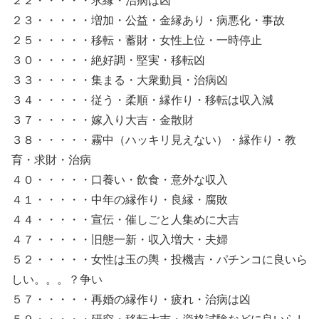
２２・・・・・求縁・治病は凶
２３・・・・・増加・公益・金縁あり・病悪化・事故
２５・・・・・移転・蓄財・女性上位・一時停止
３０・・・・・絶好調・堅実・移転凶
３３・・・・・集まる・大衆動員・治病凶
３４・・・・・従う・柔順・縁作り・移転は収入減
３７・・・・・嫁入り大吉・金散財
３８・・・・・霧中（ハッキリ見えない）・縁作り・教
育・求財・治病
４０・・・・・口養い・飲食・意外な収入
４１・・・・・中年の縁作り・良縁・腐敗
４４・・・・・宣伝・催しごと人集めに大吉
４７・・・・・旧態一新・収入増大・夫婦
５２・・・・・女性は玉の輿・投機吉・パチンコに良いら
しい。。。？争い
５７・・・・・再婚の縁作り・疲れ・治病は凶