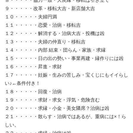
８・・・・・協力一致・大良縁・移転は引き立て
９・・・・・改革・移転大吉・新店舗大吉
１０・・・・・夫婦円満
１１・・・・・恋愛・治病・移転吉
１２・・・・・解消する・治病大吉・投機は凶
１３・・・・・夫婦の仲直り・移転吉
１４・・・・・内部 結束・団らん・家族・求縁
１５・・・・・日の出の勢い・事業再建・縁作りには凶
１６・・・・・昇進・求財
１７・・・・・妊娠・生みの苦しみ・宝くじにもイイらし
い♪←条件付き！
１８・・・・・回復・治病
１９・・・・・求財・求女・浮気・危険含む
２０・・・・・求縁・小金・美女隣席？治病は凶
２１・・・・・散らす・治病ではあるが、重病には×！ら
しい。