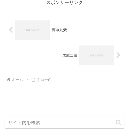
スポンサーリンク
丙申九紫
戊戌二黒
ホーム
丁酉一白