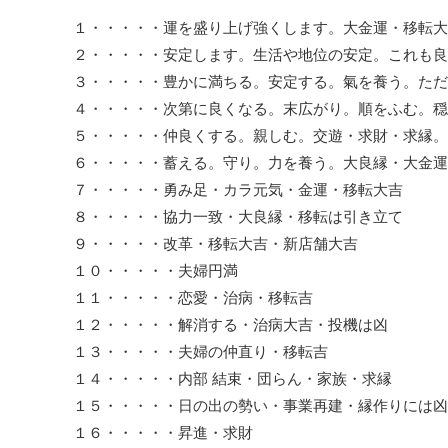
１・・・・・運を盛り上げ強くします。大金運・移転大
２・・・・・安定します。生活や地位の安定。これも良
３・・・・・豊かに満ちる。安定する。氣を養う。ただ
４・・・・・次第に良くなる。末広がり。順をふむ。穏
５・・・・・仲良くする。親しむ。交遊・求財・求縁。
６・・・・・蓄える。守り。力を養う。大良縁・大金運
７・・・・・勇み足・カラ元気・金運・移転大吉
８・・・・・協力一致・大良縁・移転は引き立て
９・・・・・改革・移転大吉・新店舗大吉
１０・・・・・夫婦円満
１１・・・・・恋愛・治病・移転吉
１２・・・・・解消する・治病大吉・投機は凶
１３・・・・・夫婦の仲直り・移転吉
１４・・・・・内部 結束・団らん・家族・求縁
１５・・・・・日の出の勢い・事業再建・縁作りには凶
１６・・・・・昇進・求財