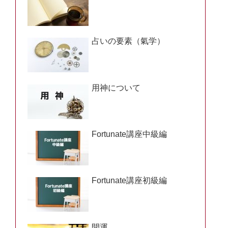
占いの要素（氣学）
用神について
Fortunate講座中級編
Fortunate講座初級編
開運