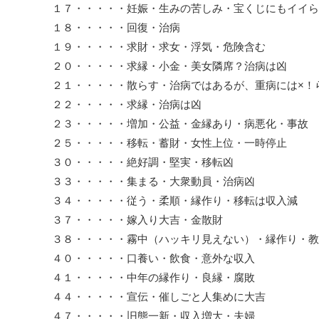
１７・・・・・妊娠・生みの苦しみ・宝くじにもイイら
１８・・・・・回復・治病
１９・・・・・求財・求女・浮気・危険含む
２０・・・・・求縁・小金・美女隣席？治病は凶
２１・・・・・散らす・治病ではあるが、重病には×！
２２・・・・・求縁・治病は凶
２３・・・・・増加・公益・金縁あり・病悪化・事故
２５・・・・・移転・蓄財・女性上位・一時停止
３０・・・・・絶好調・堅実・移転凶
３３・・・・・集まる・大衆動員・治病凶
３４・・・・・従う・柔順・縁作り・移転は収入減
３７・・・・・嫁入り大吉・金散財
３８・・・・・霧中（ハッキリ見えない）・縁作り・教
４０・・・・・口養い・飲食・意外な収入
４１・・・・・中年の縁作り・良縁・腐敗
４４・・・・・宣伝・催しごと人集めに大吉
４７・・・・・旧態一新・収入増大・夫婦