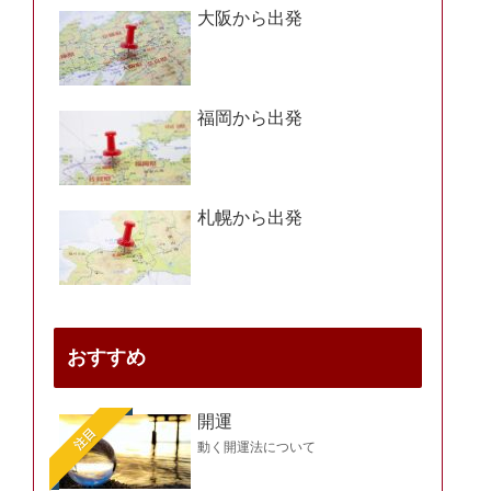
大阪から出発
福岡から出発
札幌から出発
おすすめ
開運
注目
動く開運法について