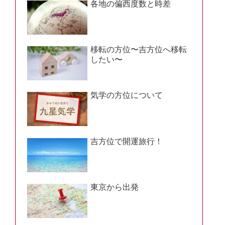
各地の偏西度数と時差
移転の方位〜吉方位へ移転
したい〜
気学の方位について
吉方位で開運旅行！
東京から出発