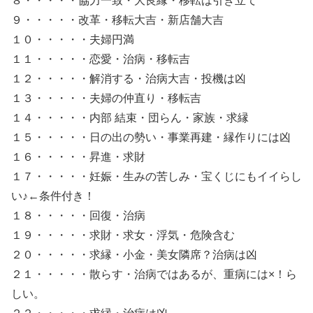
８・・・・・協力一致・大良縁・移転は引き立て
９・・・・・改革・移転大吉・新店舗大吉
１０・・・・・夫婦円満
１１・・・・・恋愛・治病・移転吉
１２・・・・・解消する・治病大吉・投機は凶
１３・・・・・夫婦の仲直り・移転吉
１４・・・・・内部 結束・団らん・家族・求縁
１５・・・・・日の出の勢い・事業再建・縁作りには凶
１６・・・・・昇進・求財
１７・・・・・妊娠・生みの苦しみ・宝くじにもイイらし
い♪←条件付き！
１８・・・・・回復・治病
１９・・・・・求財・求女・浮気・危険含む
２０・・・・・求縁・小金・美女隣席？治病は凶
２１・・・・・散らす・治病ではあるが、重病には×！ら
しい。