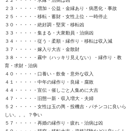
２２・・・・・求縁・治病は凶
２３・・・・・増加・公益・金縁あり・病悪化・事故
２５・・・・・移転・蓄財・女性上位・一時停止
３０・・・・・絶好調・堅実・移転凶
３３・・・・・集まる・大衆動員・治病凶
３４・・・・・従う・柔順・縁作り・移転は収入減
３７・・・・・嫁入り大吉・金散財
３８・・・・・霧中（ハッキリ見えない）・縁作り・教
育・求財・治病
４０・・・・・口養い・飲食・意外な収入
４１・・・・・中年の縁作り・良縁・腐敗
４４・・・・・宣伝・催しごと人集めに大吉
４７・・・・・旧態一新・収入増大・夫婦
５２・・・・・女性は玉の輿・投機吉・パチンコに良いら
しい。。。？争い
５７・・・・・再婚の縁作り・疲れ・治病は凶