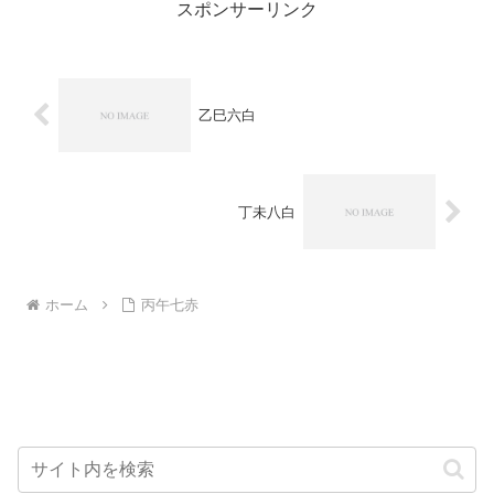
スポンサーリンク
乙巳六白
丁未八白
ホーム
丙午七赤