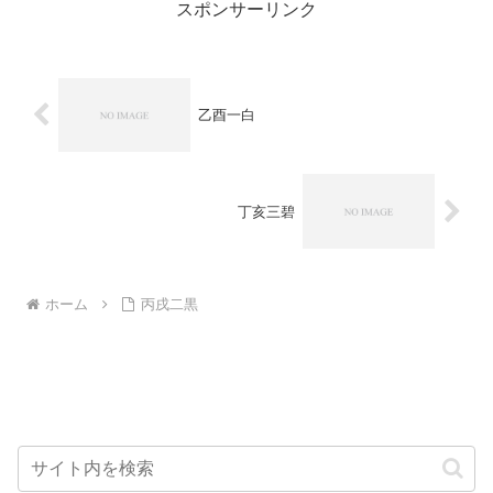
スポンサーリンク
乙酉一白
丁亥三碧
ホーム
丙戌二黒