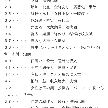
２２・・・・・求縁・治病は凶
２３・・・・・増加・公益・金縁あり・病悪化・事故
２５・・・・・移転・蓄財・女性上位・一時停止
３０・・・・・絶好調・堅実・移転凶
３３・・・・・集まる・大衆動員・治病凶
３４・・・・・従う・柔順・縁作り・移転は収入減
３７・・・・・嫁入り大吉・金散財
３８・・・・・霧中（ハッキリ見えない）・縁作り・教
育・求財・治病
４０・・・・・口養い・飲食・意外な収入
４１・・・・・中年の縁作り・良縁・腐敗
４４・・・・・宣伝・催しごと人集めに大吉
４７・・・・・旧態一新・収入増大・夫婦
５２・・・・・女性は玉の輿・投機吉・パチンコに良いら
しい。。。？争い
５７・・・・・再婚の縁作り・疲れ・治病は凶