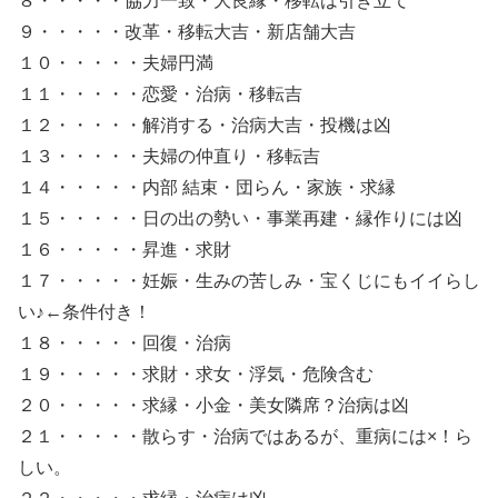
８・・・・・協力一致・大良縁・移転は引き立て
９・・・・・改革・移転大吉・新店舗大吉
１０・・・・・夫婦円満
１１・・・・・恋愛・治病・移転吉
１２・・・・・解消する・治病大吉・投機は凶
１３・・・・・夫婦の仲直り・移転吉
１４・・・・・内部 結束・団らん・家族・求縁
１５・・・・・日の出の勢い・事業再建・縁作りには凶
１６・・・・・昇進・求財
１７・・・・・妊娠・生みの苦しみ・宝くじにもイイらし
い♪←条件付き！
１８・・・・・回復・治病
１９・・・・・求財・求女・浮気・危険含む
２０・・・・・求縁・小金・美女隣席？治病は凶
２１・・・・・散らす・治病ではあるが、重病には×！ら
しい。