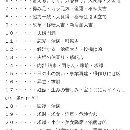
６・・・・・蓄える。守り。力を養う。大良縁・大金運
７・・・・・勇み足・カラ元気・金運・移転大吉
８・・・・・協力一致・大良縁・移転は引き立て
９・・・・・改革・移転大吉・新店舗大吉
１０・・・・・夫婦円満
１１・・・・・恋愛・治病・移転吉
１２・・・・・解消する・治病大吉・投機は凶
１３・・・・・夫婦の仲直り・移転吉
１４・・・・・内部 結束・団らん・家族・求縁
１５・・・・・日の出の勢い・事業再建・縁作りには凶
１６・・・・・昇進・求財
１７・・・・・妊娠・生みの苦しみ・宝くじにもイイらし
い♪←条件付き！
１８・・・・・回復・治病
１９・・・・・求財・求女・浮気・危険含む
２０・・・・・求縁・小金・美女隣席？治病は凶