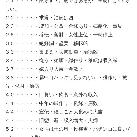
２１・・・・・散らす・治病ではあるが、重病には×！ら
しい。
２２・・・・・求縁・治病は凶
２３・・・・・増加・公益・金縁あり・病悪化・事故
２５・・・・・移転・蓄財・女性上位・一時停止
３０・・・・・絶好調・堅実・移転凶
３３・・・・・集まる・大衆動員・治病凶
３４・・・・・従う・柔順・縁作り・移転は収入減
３７・・・・・嫁入り大吉・金散財
３８・・・・・霧中（ハッキリ見えない）・縁作り・教
育・求財・治病
４０・・・・・口養い・飲食・意外な収入
４１・・・・・中年の縁作り・良縁・腐敗
４４・・・・・宣伝・催しごと人集めに大吉
４７・・・・・旧態一新・収入増大・夫婦
５２・・・・・女性は玉の輿・投機吉・パチンコに良いら