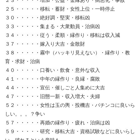
２３・・・・・増加・公益・金縁あり・病悪化・事故
２５・・・・・移転・蓄財・女性上位・一時停止
３０・・・・・絶好調・堅実・移転凶
３３・・・・・集まる・大衆動員・治病凶
３４・・・・・従う・柔順・縁作り・移転は収入減
３７・・・・・嫁入り大吉・金散財
３８・・・・・霧中（ハッキリ見えない）・縁作り・教
育・求財・治病
４０・・・・・口養い・飲食・意外な収入
４１・・・・・中年の縁作り・良縁・腐敗
４４・・・・・宣伝・催しごと人集めに大吉
４７・・・・・旧態一新・収入増大・夫婦
５２・・・・・女性は玉の輿・投機吉・パチンコに良いら
しい。。。？争い
５７・・・・・再婚の縁作り・疲れ・治病は凶
５９・・・・・研究・移転大吉・資格試験などに良いらし