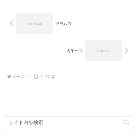
甲辰八白
丙午一白
ホーム
乙巳九紫