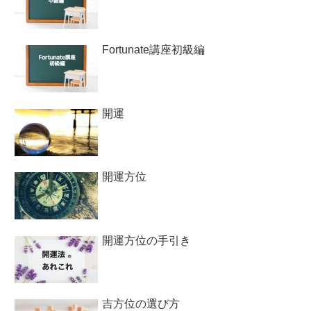
Fortunate講座初級編
開運
開運方位
開運方位の手引き
吉方位の選び方