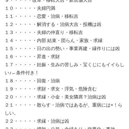
９・・・・・改革・移転大吉・新店舗大吉
１０・・・・・夫婦円満
１１・・・・・恋愛・治病・移転吉
１２・・・・・解消する・治病大吉・投機は凶
１３・・・・・夫婦の仲直り・移転吉
１４・・・・・内部 結束・団らん・家族・求縁
１５・・・・・日の出の勢い・事業再建・縁作りには凶
１６・・・・・昇進・求財
１７・・・・・妊娠・生みの苦しみ・宝くじにもイイらし
い♪←条件付き！
１８・・・・・回復・治病
１９・・・・・求財・求女・浮気・危険含む
２０・・・・・求縁・小金・美女隣席？治病は凶
２１・・・・・散らす・治病ではあるが、重病には×！ら
しい。
２２・・・・・求縁・治病は凶