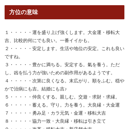
方位の意味
１・・・・・運を盛り上げ強くします。大金運・移転大
吉、比較的何にでも良い。一番イイかも。
２・・・・・安定します。生活や地位の安定。これも良い
ですね。
３・・・・・豊かに満ちる。安定する。氣を養う。ただ
し、凶を払う力が強いための副作用があるようです。
４・・・・・次第に良くなる。末広がり。順をふむ。穏や
かで治病にも吉。結婚にも吉♪
５・・・・・仲良くする。親しむ。交遊・求財・求縁。
６・・・・・蓄える。守り。力を養う。大良縁・大金運
７・・・・・勇み足・カラ元気・金運・移転大吉
８・・・・・協力一致・大良縁・移転は引き立て