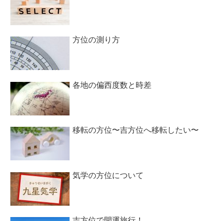
方位の測り方
各地の偏西度数と時差
移転の方位〜吉方位へ移転したい〜
気学の方位について
吉方位で開運旅行！