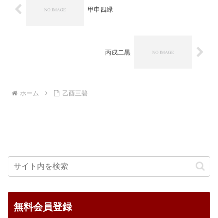
甲申四緑
丙戌二黒
ホーム
乙酉三碧
無料会員登録