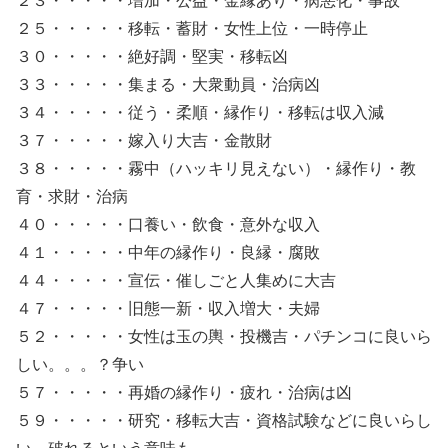
２３・・・・・増加・公益・金縁あり・病悪化・事故
２５・・・・・移転・蓄財・女性上位・一時停止
３０・・・・・絶好調・堅実・移転凶
３３・・・・・集まる・大衆動員・治病凶
３４・・・・・従う・柔順・縁作り・移転は収入減
３７・・・・・嫁入り大吉・金散財
３８・・・・・霧中（ハッキリ見えない）・縁作り・教
育・求財・治病
４０・・・・・口養い・飲食・意外な収入
４１・・・・・中年の縁作り・良縁・腐敗
４４・・・・・宣伝・催しごと人集めに大吉
４７・・・・・旧態一新・収入増大・夫婦
５２・・・・・女性は玉の輿・投機吉・パチンコに良いら
しい。。。？争い
５７・・・・・再婚の縁作り・疲れ・治病は凶
５９・・・・・研究・移転大吉・資格試験などに良いらし