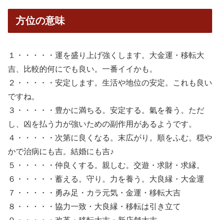
方位の意味
１・・・・・運を盛り上げ強くします。大金運・移転大
吉、比較的何にでも良い。一番イイかも。
２・・・・・安定します。生活や地位の安定。これも良い
ですね。
３・・・・・豊かに満ちる。安定する。氣を養う。ただ
し、凶を払う力が強いための副作用があるようです。
４・・・・・次第に良くなる。末広がり。順をふむ。穏や
かで治病にも吉。結婚にも吉♪
５・・・・・仲良くする。親しむ。交遊・求財・求縁。
６・・・・・蓄える。守り。力を養う。大良縁・大金運
７・・・・・勇み足・カラ元気・金運・移転大吉
８・・・・・協力一致・大良縁・移転は引き立て