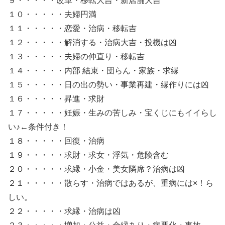
９・・・・・改革・移転大吉・新店舗大吉
１０・・・・・夫婦円満
１１・・・・・恋愛・治病・移転吉
１２・・・・・解消する・治病大吉・投機は凶
１３・・・・・夫婦の仲直り・移転吉
１４・・・・・内部 結束・団らん・家族・求縁
１５・・・・・日の出の勢い・事業再建・縁作りには凶
１６・・・・・昇進・求財
１７・・・・・妊娠・生みの苦しみ・宝くじにもイイらし
い♪←条件付き！
１８・・・・・回復・治病
１９・・・・・求財・求女・浮気・危険含む
２０・・・・・求縁・小金・美女隣席？治病は凶
２１・・・・・散らす・治病ではあるが、重病には×！ら
しい。
２２・・・・・求縁・治病は凶