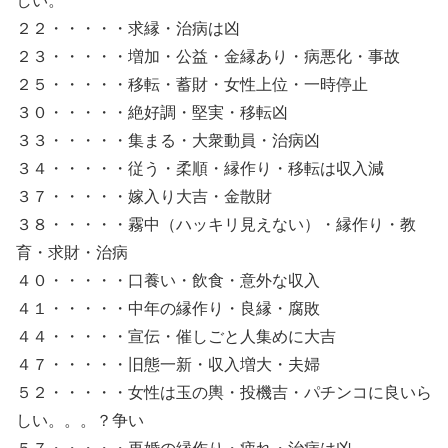
しい。
２２・・・・・求縁・治病は凶
２３・・・・・増加・公益・金縁あり・病悪化・事故
２５・・・・・移転・蓄財・女性上位・一時停止
３０・・・・・絶好調・堅実・移転凶
３３・・・・・集まる・大衆動員・治病凶
３４・・・・・従う・柔順・縁作り・移転は収入減
３７・・・・・嫁入り大吉・金散財
３８・・・・・霧中（ハッキリ見えない）・縁作り・教
育・求財・治病
４０・・・・・口養い・飲食・意外な収入
４１・・・・・中年の縁作り・良縁・腐敗
４４・・・・・宣伝・催しごと人集めに大吉
４７・・・・・旧態一新・収入増大・夫婦
５２・・・・・女性は玉の輿・投機吉・パチンコに良いら
しい。。。？争い