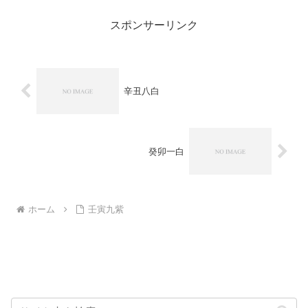
スポンサーリンク
辛丑八白
癸卯一白
ホーム
壬寅九紫