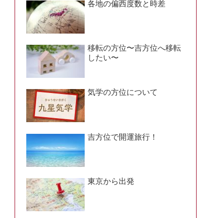
各地の偏西度数と時差
移転の方位〜吉方位へ移転
したい〜
気学の方位について
吉方位で開運旅行！
東京から出発