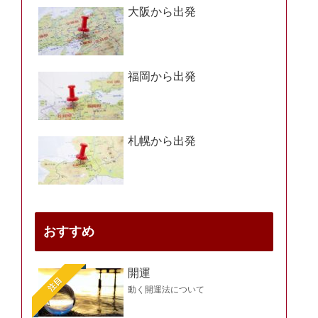
大阪から出発
福岡から出発
札幌から出発
おすすめ
開運
注目
動く開運法について