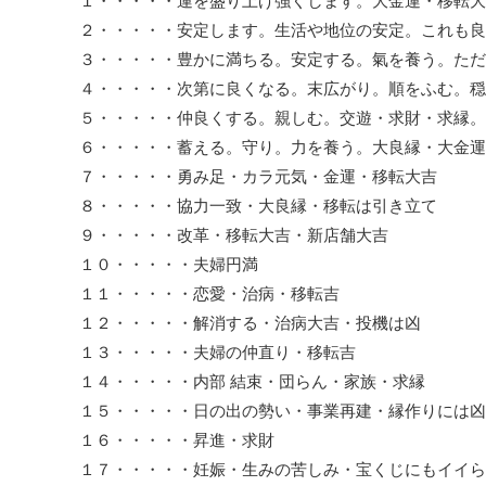
１・・・・・運を盛り上げ強くします。大金運・移転大
２・・・・・安定します。生活や地位の安定。これも良
３・・・・・豊かに満ちる。安定する。氣を養う。ただ
４・・・・・次第に良くなる。末広がり。順をふむ。穏
５・・・・・仲良くする。親しむ。交遊・求財・求縁。
６・・・・・蓄える。守り。力を養う。大良縁・大金運
７・・・・・勇み足・カラ元気・金運・移転大吉
８・・・・・協力一致・大良縁・移転は引き立て
９・・・・・改革・移転大吉・新店舗大吉
１０・・・・・夫婦円満
１１・・・・・恋愛・治病・移転吉
１２・・・・・解消する・治病大吉・投機は凶
１３・・・・・夫婦の仲直り・移転吉
１４・・・・・内部 結束・団らん・家族・求縁
１５・・・・・日の出の勢い・事業再建・縁作りには凶
１６・・・・・昇進・求財
１７・・・・・妊娠・生みの苦しみ・宝くじにもイイら