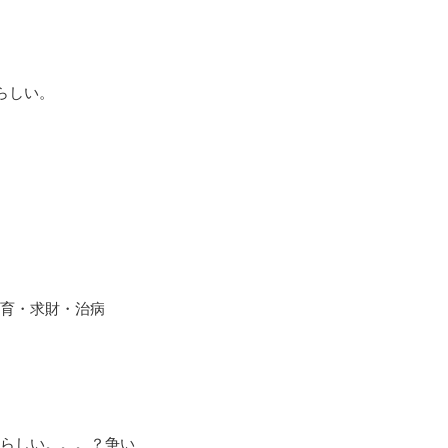
らしい。
育・求財・治病
らしい。。。？争い