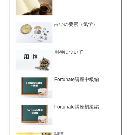
占いの要素（氣学）
用神について
Fortunate講座中級編
Fortunate講座初級編
開運