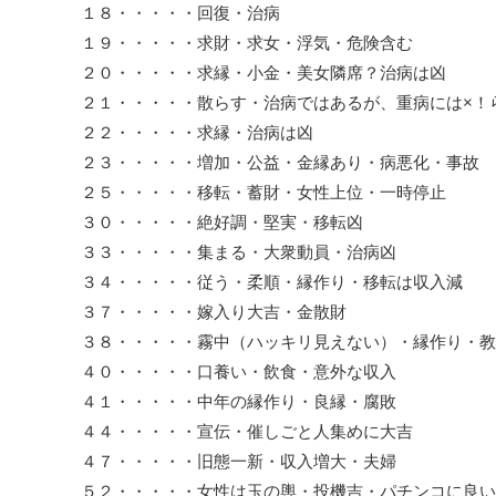
１８・・・・・回復・治病
１９・・・・・求財・求女・浮気・危険含む
２０・・・・・求縁・小金・美女隣席？治病は凶
２１・・・・・散らす・治病ではあるが、重病には×！
２２・・・・・求縁・治病は凶
２３・・・・・増加・公益・金縁あり・病悪化・事故
２５・・・・・移転・蓄財・女性上位・一時停止
３０・・・・・絶好調・堅実・移転凶
３３・・・・・集まる・大衆動員・治病凶
３４・・・・・従う・柔順・縁作り・移転は収入減
３７・・・・・嫁入り大吉・金散財
３８・・・・・霧中（ハッキリ見えない）・縁作り・教
４０・・・・・口養い・飲食・意外な収入
４１・・・・・中年の縁作り・良縁・腐敗
４４・・・・・宣伝・催しごと人集めに大吉
４７・・・・・旧態一新・収入増大・夫婦
５２・・・・・女性は玉の輿・投機吉・パチンコに良い