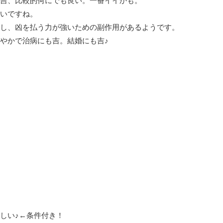
吉、比較的何にでも良い。一番イイかも。
いですね。
し、凶を払う力が強いための副作用があるようです。
やかで治病にも吉。結婚にも吉♪
しい♪←条件付き！