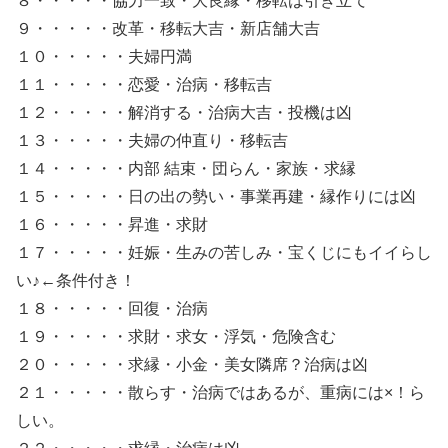
８・・・・・協力一致・大良縁・移転は引き立て
９・・・・・改革・移転大吉・新店舗大吉
１０・・・・・夫婦円満
１１・・・・・恋愛・治病・移転吉
１２・・・・・解消する・治病大吉・投機は凶
１３・・・・・夫婦の仲直り・移転吉
１４・・・・・内部 結束・団らん・家族・求縁
１５・・・・・日の出の勢い・事業再建・縁作りには凶
１６・・・・・昇進・求財
１７・・・・・妊娠・生みの苦しみ・宝くじにもイイらし
い♪←条件付き！
１８・・・・・回復・治病
１９・・・・・求財・求女・浮気・危険含む
２０・・・・・求縁・小金・美女隣席？治病は凶
２１・・・・・散らす・治病ではあるが、重病には×！ら
しい。