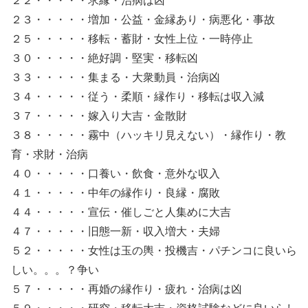
２２・・・・・求縁・治病は凶
２３・・・・・増加・公益・金縁あり・病悪化・事故
２５・・・・・移転・蓄財・女性上位・一時停止
３０・・・・・絶好調・堅実・移転凶
３３・・・・・集まる・大衆動員・治病凶
３４・・・・・従う・柔順・縁作り・移転は収入減
３７・・・・・嫁入り大吉・金散財
３８・・・・・霧中（ハッキリ見えない）・縁作り・教
育・求財・治病
４０・・・・・口養い・飲食・意外な収入
４１・・・・・中年の縁作り・良縁・腐敗
４４・・・・・宣伝・催しごと人集めに大吉
４７・・・・・旧態一新・収入増大・夫婦
５２・・・・・女性は玉の輿・投機吉・パチンコに良いら
しい。。。？争い
５７・・・・・再婚の縁作り・疲れ・治病は凶