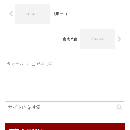
戊申一白
庚戌八白
ホーム
己酉九紫