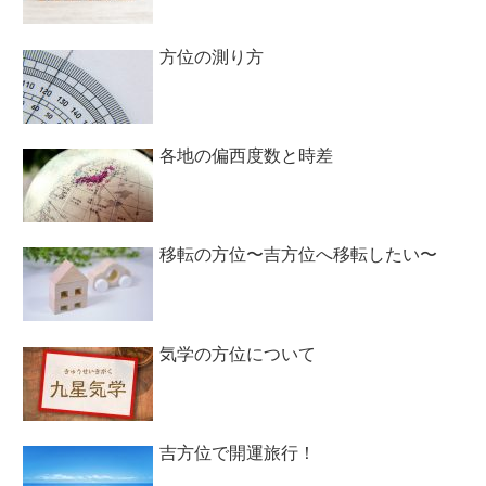
方位の測り方
各地の偏西度数と時差
移転の方位〜吉方位へ移転したい〜
気学の方位について
吉方位で開運旅行！