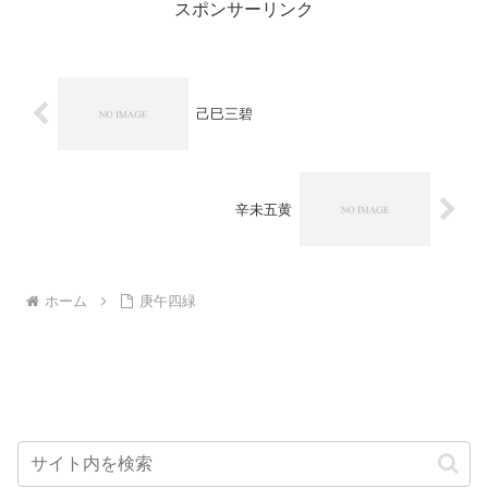
スポンサーリンク
己巳三碧
辛未五黄
ホーム
庚午四緑