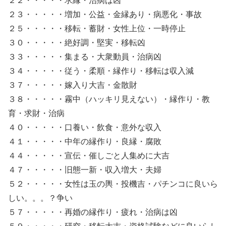
２２・・・・・求縁・治病は凶
２３・・・・・増加・公益・金縁あり・病悪化・事故
２５・・・・・移転・蓄財・女性上位・一時停止
３０・・・・・絶好調・堅実・移転凶
３３・・・・・集まる・大衆動員・治病凶
３４・・・・・従う・柔順・縁作り・移転は収入減
３７・・・・・嫁入り大吉・金散財
３８・・・・・霧中（ハッキリ見えない）・縁作り・教
育・求財・治病
４０・・・・・口養い・飲食・意外な収入
４１・・・・・中年の縁作り・良縁・腐敗
４４・・・・・宣伝・催しごと人集めに大吉
４７・・・・・旧態一新・収入増大・夫婦
５２・・・・・女性は玉の輿・投機吉・パチンコに良いら
しい。。。？争い
５７・・・・・再婚の縁作り・疲れ・治病は凶