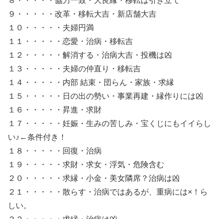
８・・・・・協力一致・大良縁・移転は引き立て
９・・・・・改革・移転大吉・新店舗大吉
１０・・・・・夫婦円満
１１・・・・・恋愛・治病・移転吉
１２・・・・・解消する・治病大吉・投機は凶
１３・・・・・夫婦の仲直り・移転吉
１４・・・・・内部 結束・団らん・家族・求縁
１５・・・・・日の出の勢い・事業再建・縁作りには凶
１６・・・・・昇進・求財
１７・・・・・妊娠・生みの苦しみ・宝くじにもイイらし
い♪←条件付き！
１８・・・・・回復・治病
１９・・・・・求財・求女・浮気・危険含む
２０・・・・・求縁・小金・美女隣席？治病は凶
２１・・・・・散らす・治病ではあるが、重病には×！ら
しい。