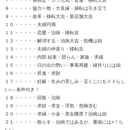
７・・・・・勇み足・カラ元気・金運・移転大吉
８・・・・・協力一致・大良縁・移転は引き立て
９・・・・・改革・移転大吉・新店舗大吉
１０・・・・・夫婦円満
１１・・・・・恋愛・治病・移転吉
１２・・・・・解消する・治病大吉・投機は凶
１３・・・・・夫婦の仲直り・移転吉
１４・・・・・内部 結束・団らん・家族・求縁
１５・・・・・日の出の勢い・事業再建・縁作りには凶
１６・・・・・昇進・求財
１７・・・・・妊娠・生みの苦しみ・宝くじにもイイらし
い♪←条件付き！
１８・・・・・回復・治病
１９・・・・・求財・求女・浮気・危険含む
２０・・・・・求縁・小金・美女隣席？治病は凶
２１・・・・・散らす・治病ではあるが、重病には×！ら