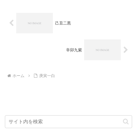
己丑二黒
辛卯九紫
ホーム
庚寅一白