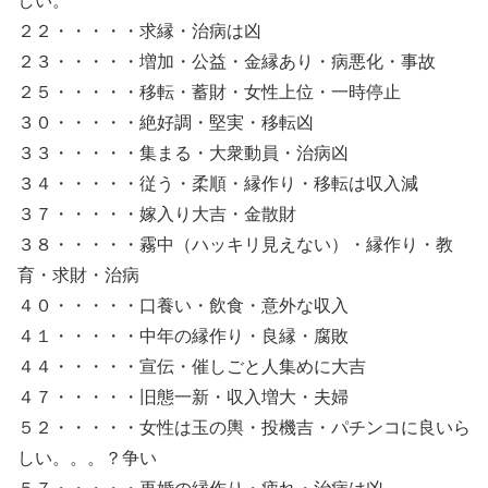
しい。
２２・・・・・求縁・治病は凶
２３・・・・・増加・公益・金縁あり・病悪化・事故
２５・・・・・移転・蓄財・女性上位・一時停止
３０・・・・・絶好調・堅実・移転凶
３３・・・・・集まる・大衆動員・治病凶
３４・・・・・従う・柔順・縁作り・移転は収入減
３７・・・・・嫁入り大吉・金散財
３８・・・・・霧中（ハッキリ見えない）・縁作り・教
育・求財・治病
４０・・・・・口養い・飲食・意外な収入
４１・・・・・中年の縁作り・良縁・腐敗
４４・・・・・宣伝・催しごと人集めに大吉
４７・・・・・旧態一新・収入増大・夫婦
５２・・・・・女性は玉の輿・投機吉・パチンコに良いら
しい。。。？争い