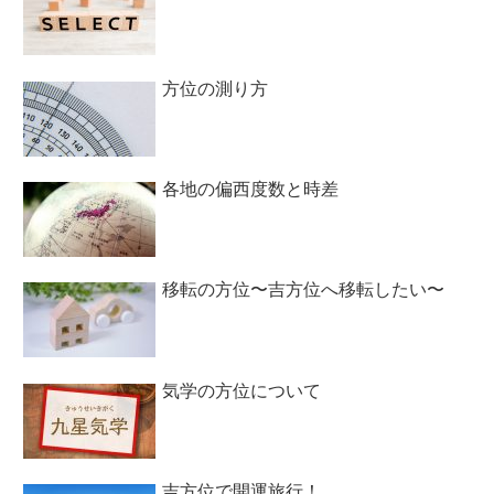
方位の測り方
各地の偏西度数と時差
移転の方位〜吉方位へ移転したい〜
気学の方位について
吉方位で開運旅行！