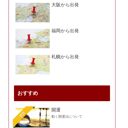
大阪から出発
福岡から出発
札幌から出発
おすすめ
開運
注目
動く開運法について