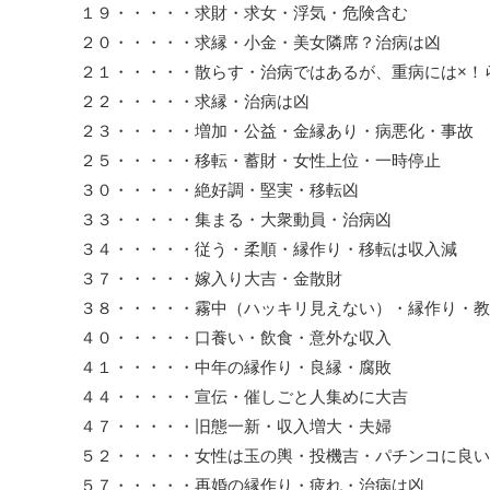
１９・・・・・求財・求女・浮気・危険含む
２０・・・・・求縁・小金・美女隣席？治病は凶
２１・・・・・散らす・治病ではあるが、重病には×！
２２・・・・・求縁・治病は凶
２３・・・・・増加・公益・金縁あり・病悪化・事故
２５・・・・・移転・蓄財・女性上位・一時停止
３０・・・・・絶好調・堅実・移転凶
３３・・・・・集まる・大衆動員・治病凶
３４・・・・・従う・柔順・縁作り・移転は収入減
３７・・・・・嫁入り大吉・金散財
３８・・・・・霧中（ハッキリ見えない）・縁作り・教
４０・・・・・口養い・飲食・意外な収入
４１・・・・・中年の縁作り・良縁・腐敗
４４・・・・・宣伝・催しごと人集めに大吉
４７・・・・・旧態一新・収入増大・夫婦
５２・・・・・女性は玉の輿・投機吉・パチンコに良い
５７・・・・・再婚の縁作り・疲れ・治病は凶