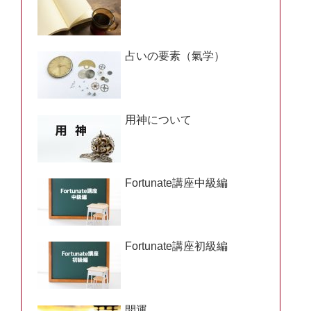
占いの要素（氣学）
用神について
Fortunate講座中級編
Fortunate講座初級編
開運