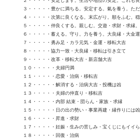
２・・・・・安定します。生活や地位の安定。これも良
３・・・・・豊かに満ちる。安定する。氣を養う。ただ
４・・・・・次第に良くなる。末広がり。順をふむ。穏
５・・・・・仲良くする。親しむ。交遊・求財・求縁。
６・・・・・蓄える。守り。力を養う。大良縁・大金運
７・・・・・勇み足・カラ元気・金運・移転大吉
８・・・・・協力一致・大良縁・移転は引き立て
９・・・・・改革・移転大吉・新店舗大吉
１０・・・・・夫婦円満
１１・・・・・恋愛・治病・移転吉
１２・・・・・解消する・治病大吉・投機は凶
１３・・・・・夫婦の仲直り・移転吉
１４・・・・・内部 結束・団らん・家族・求縁
１５・・・・・日の出の勢い・事業再建・縁作りには凶
１６・・・・・昇進・求財
１７・・・・・妊娠・生みの苦しみ・宝くじにもイイら
１８・・・・・回復・治病