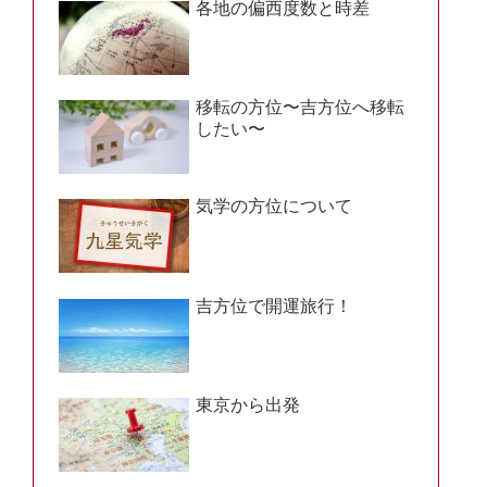
各地の偏西度数と時差
移転の方位〜吉方位へ移転
したい〜
気学の方位について
吉方位で開運旅行！
東京から出発