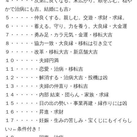
４・・・・・次第に良くなる。末広がり。順をふむ。穏や
かで治病にも吉。結婚にも吉♪
５・・・・・仲良くする。親しむ。交遊・求財・求縁。
６・・・・・蓄える。守り。力を養う。大良縁・大金運
７・・・・・勇み足・カラ元気・金運・移転大吉
８・・・・・協力一致・大良縁・移転は引き立て
９・・・・・改革・移転大吉・新店舗大吉
１０・・・・・夫婦円満
１１・・・・・恋愛・治病・移転吉
１２・・・・・解消する・治病大吉・投機は凶
１３・・・・・夫婦の仲直り・移転吉
１４・・・・・内部 結束・団らん・家族・求縁
１５・・・・・日の出の勢い・事業再建・縁作りには凶
１６・・・・・昇進・求財
１７・・・・・妊娠・生みの苦しみ・宝くじにもイイらし
い♪←条件付き！