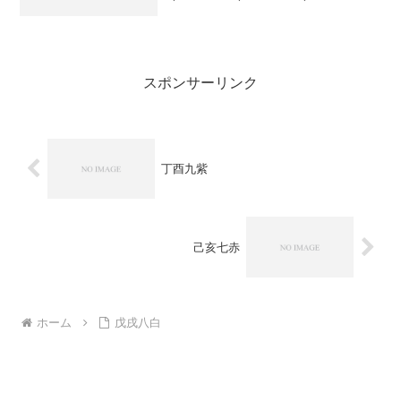
北西・・・前日23:00〜4 ／ 3:00〜52 ／
7:00〜1...
スポンサーリンク
丁酉九紫
己亥七赤
ホーム
戊戌八白