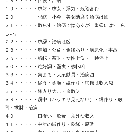
１８・・・・・回復・治病
１９・・・・・求財・求女・浮気・危険含む
２０・・・・・求縁・小金・美女隣席？治病は凶
２１・・・・・散らす・治病ではあるが、重病には×！ら
しい。
２２・・・・・求縁・治病は凶
２３・・・・・増加・公益・金縁あり・病悪化・事故
２５・・・・・移転・蓄財・女性上位・一時停止
３０・・・・・絶好調・堅実・移転凶
３３・・・・・集まる・大衆動員・治病凶
３４・・・・・従う・柔順・縁作り・移転は収入減
３７・・・・・嫁入り大吉・金散財
３８・・・・・霧中（ハッキリ見えない）・縁作り・教
育・求財・治病
４０・・・・・口養い・飲食・意外な収入
４１・・・・・中年の縁作り・良縁・腐敗