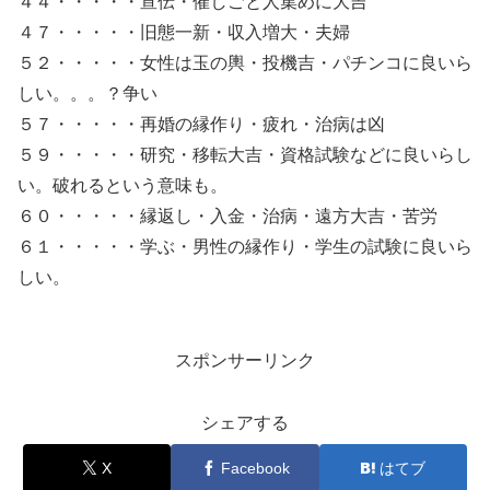
４４・・・・・宣伝・催しごと人集めに大吉
４７・・・・・旧態一新・収入増大・夫婦
５２・・・・・女性は玉の輿・投機吉・パチンコに良いら
しい。。。？争い
５７・・・・・再婚の縁作り・疲れ・治病は凶
５９・・・・・研究・移転大吉・資格試験などに良いらし
い。破れるという意味も。
６０・・・・・縁返し・入金・治病・遠方大吉・苦労
６１・・・・・学ぶ・男性の縁作り・学生の試験に良いら
しい。
スポンサーリンク
シェアする
X
Facebook
はてブ