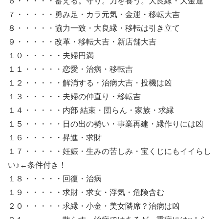
６・・・・・蓄える。守り。力を養う。大良縁・大金運
７・・・・・勇み足・カラ元気・金運・移転大吉
８・・・・・協力一致・大良縁・移転は引き立て
９・・・・・改革・移転大吉・新店舗大吉
１０・・・・・夫婦円満
１１・・・・・恋愛・治病・移転吉
１２・・・・・解消する・治病大吉・投機は凶
１３・・・・・夫婦の仲直り・移転吉
１４・・・・・内部 結束・団らん・家族・求縁
１５・・・・・日の出の勢い・事業再建・縁作りには凶
１６・・・・・昇進・求財
１７・・・・・妊娠・生みの苦しみ・宝くじにもイイらし
い♪←条件付き！
１８・・・・・回復・治病
１９・・・・・求財・求女・浮気・危険含む
２０・・・・・求縁・小金・美女隣席？治病は凶