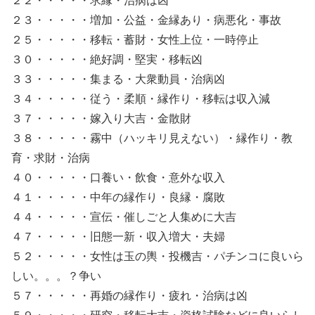
２２・・・・・求縁・治病は凶
２３・・・・・増加・公益・金縁あり・病悪化・事故
２５・・・・・移転・蓄財・女性上位・一時停止
３０・・・・・絶好調・堅実・移転凶
３３・・・・・集まる・大衆動員・治病凶
３４・・・・・従う・柔順・縁作り・移転は収入減
３７・・・・・嫁入り大吉・金散財
３８・・・・・霧中（ハッキリ見えない）・縁作り・教
育・求財・治病
４０・・・・・口養い・飲食・意外な収入
４１・・・・・中年の縁作り・良縁・腐敗
４４・・・・・宣伝・催しごと人集めに大吉
４７・・・・・旧態一新・収入増大・夫婦
５２・・・・・女性は玉の輿・投機吉・パチンコに良いら
しい。。。？争い
５７・・・・・再婚の縁作り・疲れ・治病は凶