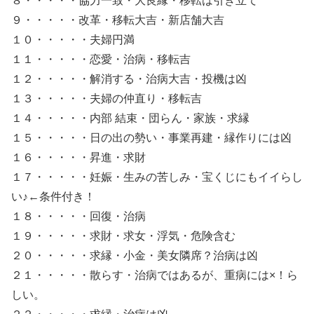
８・・・・・協力一致・大良縁・移転は引き立て
９・・・・・改革・移転大吉・新店舗大吉
１０・・・・・夫婦円満
１１・・・・・恋愛・治病・移転吉
１２・・・・・解消する・治病大吉・投機は凶
１３・・・・・夫婦の仲直り・移転吉
１４・・・・・内部 結束・団らん・家族・求縁
１５・・・・・日の出の勢い・事業再建・縁作りには凶
１６・・・・・昇進・求財
１７・・・・・妊娠・生みの苦しみ・宝くじにもイイらし
い♪←条件付き！
１８・・・・・回復・治病
１９・・・・・求財・求女・浮気・危険含む
２０・・・・・求縁・小金・美女隣席？治病は凶
２１・・・・・散らす・治病ではあるが、重病には×！ら
しい。