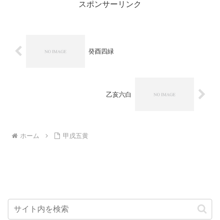
スポンサーリンク
癸酉四緑
乙亥六白
ホーム
甲戌五黄