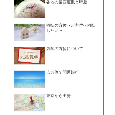
各地の偏西度数と時差
移転の方位〜吉方位へ移転
したい〜
気学の方位について
吉方位で開運旅行！
東京から出発