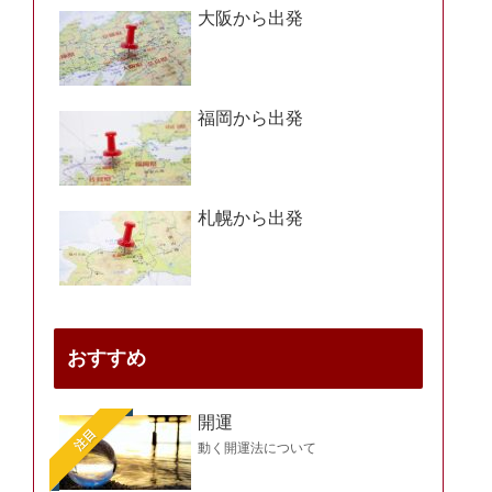
大阪から出発
福岡から出発
札幌から出発
おすすめ
開運
注目
動く開運法について