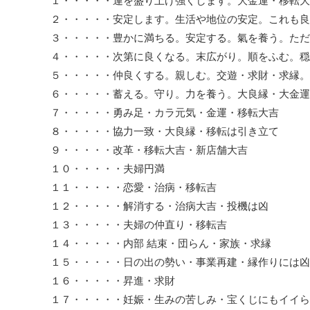
１・・・・・運を盛り上げ強くします。大金運・移転大
２・・・・・安定します。生活や地位の安定。これも良
３・・・・・豊かに満ちる。安定する。氣を養う。ただ
４・・・・・次第に良くなる。末広がり。順をふむ。穏
５・・・・・仲良くする。親しむ。交遊・求財・求縁。
６・・・・・蓄える。守り。力を養う。大良縁・大金運
７・・・・・勇み足・カラ元気・金運・移転大吉
８・・・・・協力一致・大良縁・移転は引き立て
９・・・・・改革・移転大吉・新店舗大吉
１０・・・・・夫婦円満
１１・・・・・恋愛・治病・移転吉
１２・・・・・解消する・治病大吉・投機は凶
１３・・・・・夫婦の仲直り・移転吉
１４・・・・・内部 結束・団らん・家族・求縁
１５・・・・・日の出の勢い・事業再建・縁作りには凶
１６・・・・・昇進・求財
１７・・・・・妊娠・生みの苦しみ・宝くじにもイイら