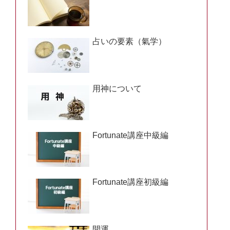
占いの要素（氣学）
用神について
Fortunate講座中級編
Fortunate講座初級編
開運