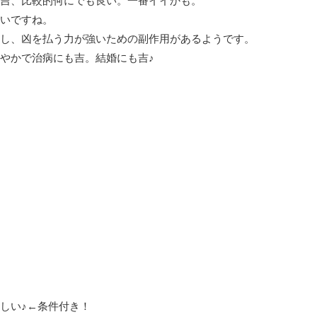
吉、比較的何にでも良い。一番イイかも。
いですね。
し、凶を払う力が強いための副作用があるようです。
やかで治病にも吉。結婚にも吉♪
しい♪←条件付き！