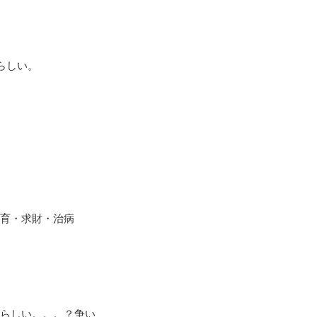
らしい。
育・求財・治病
らしい。。。？争い