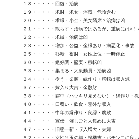
１８・・・・・回復・治病
１９・・・・・求財・求女・浮気・危険含む
２０・・・・・求縁・小金・美女隣席？治病は凶
２１・・・・・散らす・治病ではあるが、重病には×！
２２・・・・・求縁・治病は凶
２３・・・・・増加・公益・金縁あり・病悪化・事故
２５・・・・・移転・蓄財・女性上位・一時停止
３０・・・・・絶好調・堅実・移転凶
３３・・・・・集まる・大衆動員・治病凶
３４・・・・・従う・柔順・縁作り・移転は収入減
３７・・・・・嫁入り大吉・金散財
３８・・・・・霧中（ハッキリ見えない）・縁作り・教
４０・・・・・口養い・飲食・意外な収入
４１・・・・・中年の縁作り・良縁・腐敗
４４・・・・・宣伝・催しごと人集めに大吉
４７・・・・・旧態一新・収入増大・夫婦
５２・・・・・女性は玉の輿・投機吉・パチンコに良い