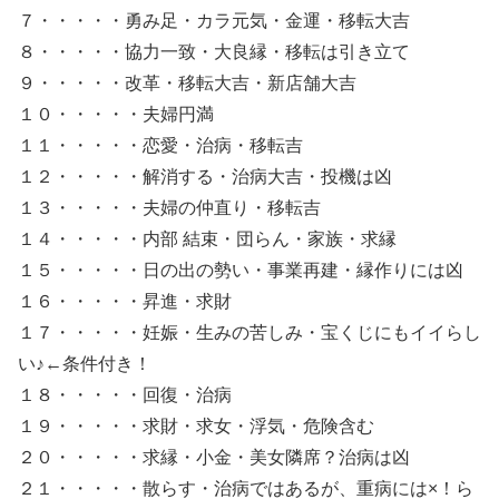
７・・・・・勇み足・カラ元気・金運・移転大吉
８・・・・・協力一致・大良縁・移転は引き立て
９・・・・・改革・移転大吉・新店舗大吉
１０・・・・・夫婦円満
１１・・・・・恋愛・治病・移転吉
１２・・・・・解消する・治病大吉・投機は凶
１３・・・・・夫婦の仲直り・移転吉
１４・・・・・内部 結束・団らん・家族・求縁
１５・・・・・日の出の勢い・事業再建・縁作りには凶
１６・・・・・昇進・求財
１７・・・・・妊娠・生みの苦しみ・宝くじにもイイらし
い♪←条件付き！
１８・・・・・回復・治病
１９・・・・・求財・求女・浮気・危険含む
２０・・・・・求縁・小金・美女隣席？治病は凶
２１・・・・・散らす・治病ではあるが、重病には×！ら