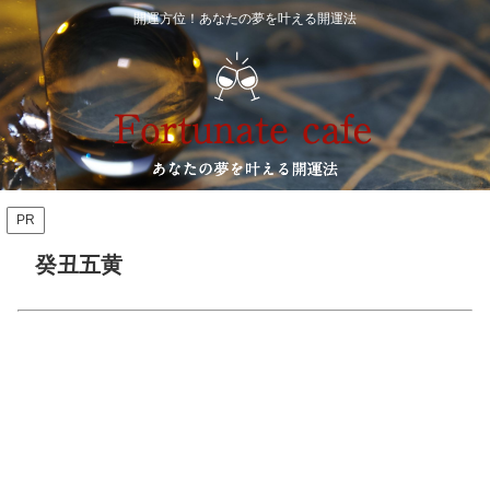
開運方位！あなたの夢を叶える開運法
PR
癸丑五黄