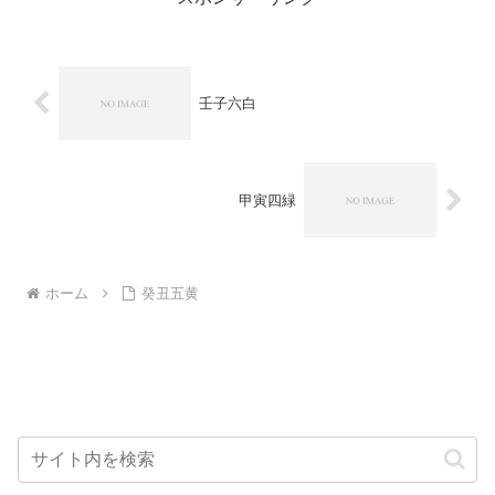
壬子六白
甲寅四緑
ホーム
癸丑五黄