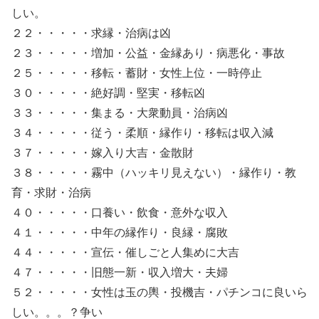
しい。
２２・・・・・求縁・治病は凶
２３・・・・・増加・公益・金縁あり・病悪化・事故
２５・・・・・移転・蓄財・女性上位・一時停止
３０・・・・・絶好調・堅実・移転凶
３３・・・・・集まる・大衆動員・治病凶
３４・・・・・従う・柔順・縁作り・移転は収入減
３７・・・・・嫁入り大吉・金散財
３８・・・・・霧中（ハッキリ見えない）・縁作り・教
育・求財・治病
４０・・・・・口養い・飲食・意外な収入
４１・・・・・中年の縁作り・良縁・腐敗
４４・・・・・宣伝・催しごと人集めに大吉
４７・・・・・旧態一新・収入増大・夫婦
５２・・・・・女性は玉の輿・投機吉・パチンコに良いら
しい。。。？争い