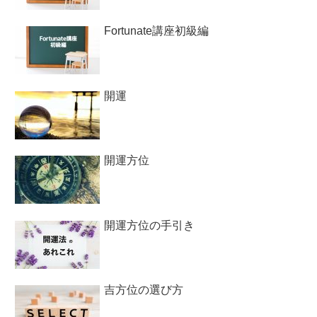
Fortunate講座初級編
開運
開運方位
開運方位の手引き
吉方位の選び方