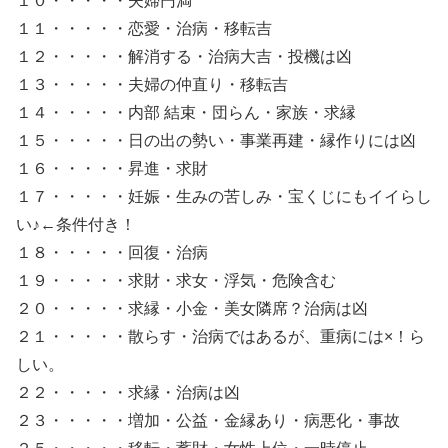
１０・・・・・夫婦円満
１１・・・・・恋愛・治病・移転吉
１２・・・・・解消する・治病大吉・投機は凶
１３・・・・・夫婦の仲直り・移転吉
１４・・・・・内部 結束・団らん・家族・求縁
１５・・・・・日の出の勢い・事業再建・縁作りには凶
１６・・・・・昇進・求財
１７・・・・・妊娠・生みの苦しみ・宝くじにもイイらし
い♪←条件付き！
１８・・・・・回復・治病
１９・・・・・求財・求女・浮気・危険含む
２０・・・・・求縁・小金・美女隣席？治病は凶
２１・・・・・散らす・治病ではあるが、重病には×！ら
しい。
２２・・・・・求縁・治病は凶
２３・・・・・増加・公益・金縁あり・病悪化・事故