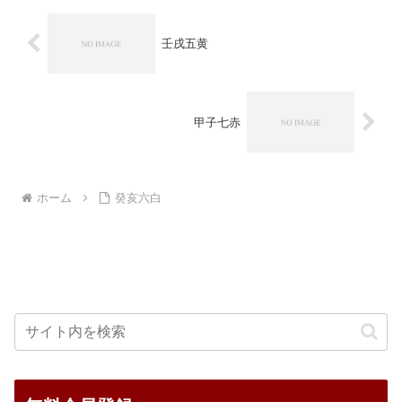
壬戌五黄
甲子七赤
ホーム
癸亥六白