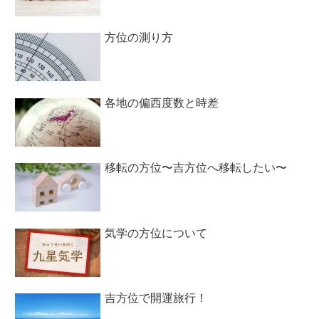
方位の測り方
各地の偏西度数と時差
移転の方位〜吉方位へ移転したい〜
気学の方位について
吉方位で開運旅行！