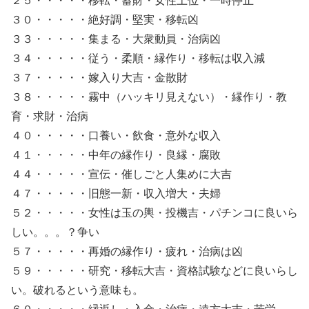
２５・・・・・移転・蓄財・女性上位・一時停止
３０・・・・・絶好調・堅実・移転凶
３３・・・・・集まる・大衆動員・治病凶
３４・・・・・従う・柔順・縁作り・移転は収入減
３７・・・・・嫁入り大吉・金散財
３８・・・・・霧中（ハッキリ見えない）・縁作り・教
育・求財・治病
４０・・・・・口養い・飲食・意外な収入
４１・・・・・中年の縁作り・良縁・腐敗
４４・・・・・宣伝・催しごと人集めに大吉
４７・・・・・旧態一新・収入増大・夫婦
５２・・・・・女性は玉の輿・投機吉・パチンコに良いら
しい。。。？争い
５７・・・・・再婚の縁作り・疲れ・治病は凶
５９・・・・・研究・移転大吉・資格試験などに良いらし
い。破れるという意味も。