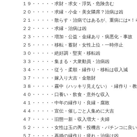
１９・・・・・求財・求女・浮気・危険含む
２０・・・・・求縁・小金・美女隣席？治病は凶
２１・・・・・散らす・治病ではあるが、重病には×！
２２・・・・・求縁・治病は凶
２３・・・・・増加・公益・金縁あり・病悪化・事故
２５・・・・・移転・蓄財・女性上位・一時停止
３０・・・・・絶好調・堅実・移転凶
３３・・・・・集まる・大衆動員・治病凶
３４・・・・・従う・柔順・縁作り・移転は収入減
３７・・・・・嫁入り大吉・金散財
３８・・・・・霧中（ハッキリ見えない）・縁作り・教
４０・・・・・口養い・飲食・意外な収入
４１・・・・・中年の縁作り・良縁・腐敗
４４・・・・・宣伝・催しごと人集めに大吉
４７・・・・・旧態一新・収入増大・夫婦
５２・・・・・女性は玉の輿・投機吉・パチンコに良い
５７・・・・・再婚の縁作り・疲れ・治病は凶