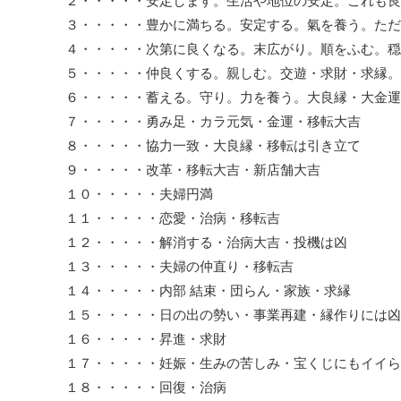
２・・・・・安定します。生活や地位の安定。これも良
３・・・・・豊かに満ちる。安定する。氣を養う。ただ
４・・・・・次第に良くなる。末広がり。順をふむ。穏
５・・・・・仲良くする。親しむ。交遊・求財・求縁。
６・・・・・蓄える。守り。力を養う。大良縁・大金運
７・・・・・勇み足・カラ元気・金運・移転大吉
８・・・・・協力一致・大良縁・移転は引き立て
９・・・・・改革・移転大吉・新店舗大吉
１０・・・・・夫婦円満
１１・・・・・恋愛・治病・移転吉
１２・・・・・解消する・治病大吉・投機は凶
１３・・・・・夫婦の仲直り・移転吉
１４・・・・・内部 結束・団らん・家族・求縁
１５・・・・・日の出の勢い・事業再建・縁作りには凶
１６・・・・・昇進・求財
１７・・・・・妊娠・生みの苦しみ・宝くじにもイイら
１８・・・・・回復・治病