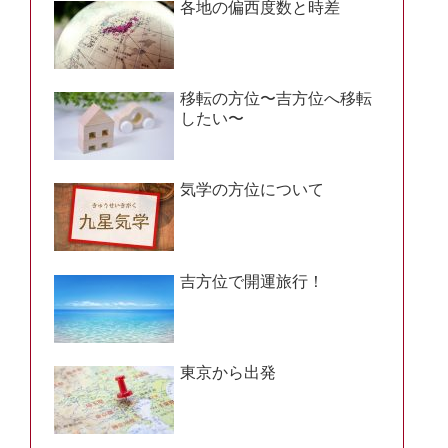
各地の偏西度数と時差
移転の方位〜吉方位へ移転
したい〜
気学の方位について
吉方位で開運旅行！
東京から出発