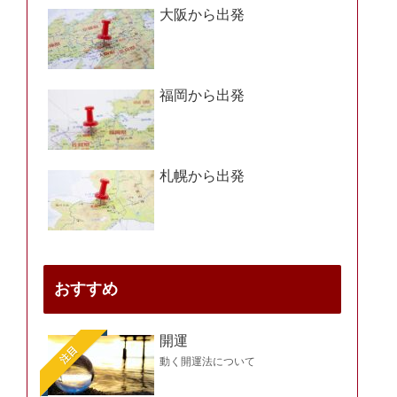
大阪から出発
福岡から出発
札幌から出発
おすすめ
開運
注目
動く開運法について