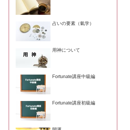
占いの要素（氣学）
用神について
Fortunate講座中級編
Fortunate講座初級編
開運