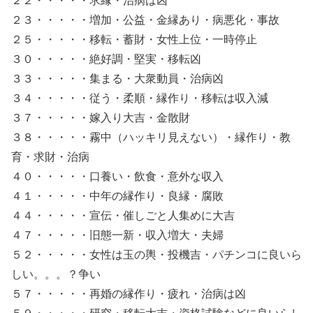
２２・・・・・求縁・治病は凶
２３・・・・・増加・公益・金縁あり・病悪化・事故
２５・・・・・移転・蓄財・女性上位・一時停止
３０・・・・・絶好調・堅実・移転凶
３３・・・・・集まる・大衆動員・治病凶
３４・・・・・従う・柔順・縁作り・移転は収入減
３７・・・・・嫁入り大吉・金散財
３８・・・・・霧中（ハッキリ見えない）・縁作り・教
育・求財・治病
４０・・・・・口養い・飲食・意外な収入
４１・・・・・中年の縁作り・良縁・腐敗
４４・・・・・宣伝・催しごと人集めに大吉
４７・・・・・旧態一新・収入増大・夫婦
５２・・・・・女性は玉の輿・投機吉・パチンコに良いら
しい。。。？争い
５７・・・・・再婚の縁作り・疲れ・治病は凶