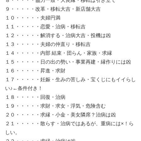
８・・・・・協力一致・大良縁・移転は引き立て
９・・・・・改革・移転大吉・新店舗大吉
１０・・・・・夫婦円満
１１・・・・・恋愛・治病・移転吉
１２・・・・・解消する・治病大吉・投機は凶
１３・・・・・夫婦の仲直り・移転吉
１４・・・・・内部 結束・団らん・家族・求縁
１５・・・・・日の出の勢い・事業再建・縁作りには凶
１６・・・・・昇進・求財
１７・・・・・妊娠・生みの苦しみ・宝くじにもイイらし
い♪←条件付き！
１８・・・・・回復・治病
１９・・・・・求財・求女・浮気・危険含む
２０・・・・・求縁・小金・美女隣席？治病は凶
２１・・・・・散らす・治病ではあるが、重病には×！ら
しい。