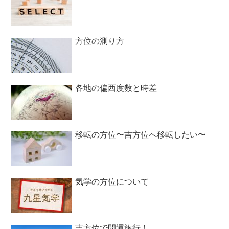
方位の測り方
各地の偏西度数と時差
移転の方位〜吉方位へ移転したい〜
気学の方位について
吉方位で開運旅行！