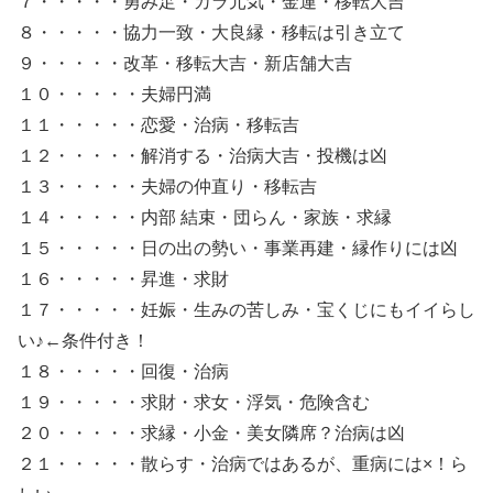
７・・・・・勇み足・カラ元気・金運・移転大吉
８・・・・・協力一致・大良縁・移転は引き立て
９・・・・・改革・移転大吉・新店舗大吉
１０・・・・・夫婦円満
１１・・・・・恋愛・治病・移転吉
１２・・・・・解消する・治病大吉・投機は凶
１３・・・・・夫婦の仲直り・移転吉
１４・・・・・内部 結束・団らん・家族・求縁
１５・・・・・日の出の勢い・事業再建・縁作りには凶
１６・・・・・昇進・求財
１７・・・・・妊娠・生みの苦しみ・宝くじにもイイらし
い♪←条件付き！
１８・・・・・回復・治病
１９・・・・・求財・求女・浮気・危険含む
２０・・・・・求縁・小金・美女隣席？治病は凶
２１・・・・・散らす・治病ではあるが、重病には×！ら