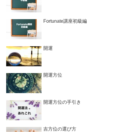
Fortunate講座初級編
開運
開運方位
開運方位の手引き
吉方位の選び方