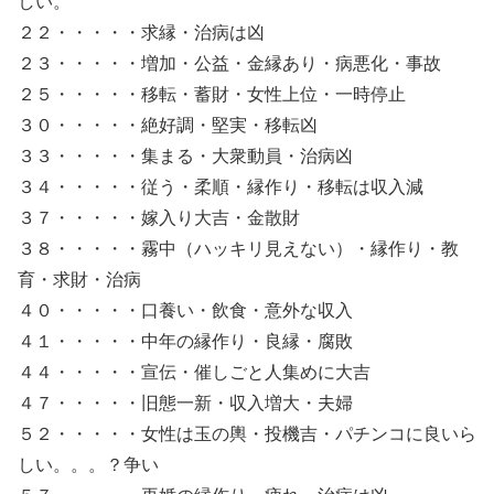
しい。
２２・・・・・求縁・治病は凶
２３・・・・・増加・公益・金縁あり・病悪化・事故
２５・・・・・移転・蓄財・女性上位・一時停止
３０・・・・・絶好調・堅実・移転凶
３３・・・・・集まる・大衆動員・治病凶
３４・・・・・従う・柔順・縁作り・移転は収入減
３７・・・・・嫁入り大吉・金散財
３８・・・・・霧中（ハッキリ見えない）・縁作り・教
育・求財・治病
４０・・・・・口養い・飲食・意外な収入
４１・・・・・中年の縁作り・良縁・腐敗
４４・・・・・宣伝・催しごと人集めに大吉
４７・・・・・旧態一新・収入増大・夫婦
５２・・・・・女性は玉の輿・投機吉・パチンコに良いら
しい。。。？争い