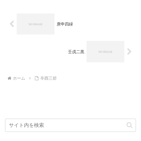
庚申四緑
壬戌二黒
ホーム
辛酉三碧