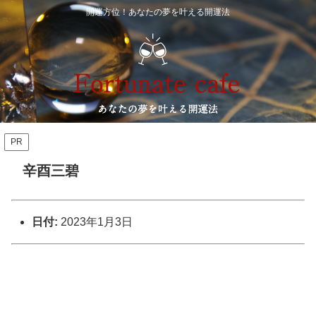
開運方位！あなたの夢を叶える開運法
PR
辛酉三碧
日付:
2023年1月3日